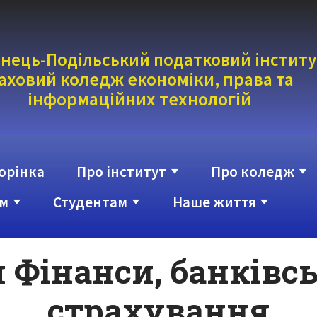
нець-Подільський податковий інститу
аховий коледж економіки, права та
інформаці
йних технологій
орінка
Про інститут
Про коледж
м
Студентам
Наше життя
 Фінанси, банківсь
страхування