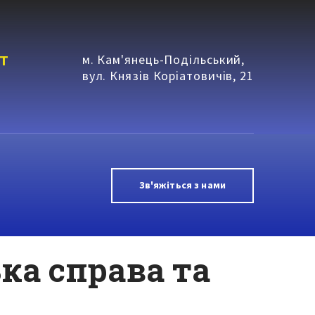
т
м. Кам'янець-Подільський,
вул. Князів Коріатовичів, 21
Зв'яжіться з нами
ка справа та