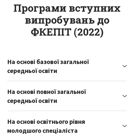
Програми вступних
випробувань до
ФКЕПІТ (2022)
На основі базової загальної
середньої освіти
Програма вступного іспиту з математики для
На основі повної загальної
вступників на основі базової загальної
середньої освіти
середньої освіти
Програма вступного іспиту з української мови
Програма вступного іспиту з іноземної мови
На основі освітнього рівня
для вступників на основі базової загальної
для вступників на основі повної загальної
молодшого спеціаліста
середньої освіти
середньої освіти