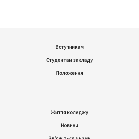
Вступникам
Студентам закладу
Положення
Життя коледжу
Новини
Зв'яжіться з нами