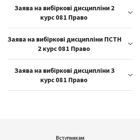
https://forms.gle/y119Xue4PNd1Tmwv7
Заява на вибіркові дисципліни 2
курс 081 Право
Посилання:
https://forms.gle/8L7X4XG1a8RXWF7NA
Заява на вибіркові дисципліни ПСТН
2 курс 081 Право
Посилання:
https://forms.gle/MRyk67L296KMNSML7
Заява на вибіркові дисципліни 3
курс 081 Право
Посилання:
https://forms.gle/fCXXdxHQD8akF8VL8
Вступникам