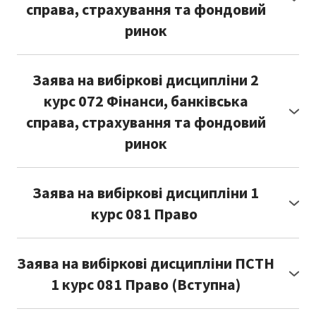
справа, страхування та фондовий
ринок
Посилання:
https://forms.gle/mBQjchumXfkmvxkg9
Заява на вибіркові дисципліни 2
курс 072 Фінанси, банківська
справа, страхування та фондовий
ринок
Покликання на заяву студента:
https://forms.gle/6fJ2kynvTYafRhmP9
Заява на вибіркові дисципліни 1
курс 081 Право
Посилання:
https://forms.gle/SqFFDyZb6pTpi9Kk6
Заява на вибіркові дисципліни ПСТН
1 курс 081 Право (Вступна)
Посилання: