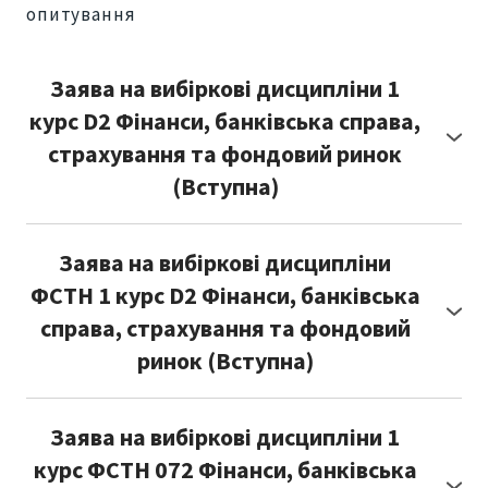
опитування
Заява на вибіркові дисципліни 1
курс D2 Фінанси, банківська справа,
страхування та фондовий ринок
(Вступна)
Посилання:
https://forms.gle/Vjx9CjdqJxE5rKpM7
Заява на вибіркові дисципліни
ФСТН 1 курс D2 Фінанси, банківська
справа, страхування та фондовий
ринок (Вступна)
Посилання:
https://forms.gle/PbADRqsKwKU93E8o9
Заява на вибіркові дисципліни 1
курс ФСТН 072 Фінанси, банківська