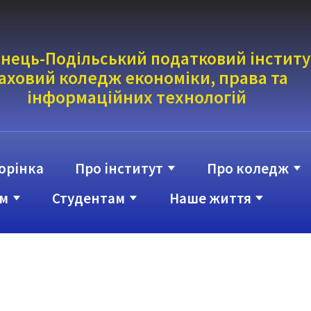
нець-Подільський податковий інститу
аховий коледж економіки, права та
інформаці
йних технологій
орінка
Про інститут
Про коледж
м
Студентам
Наше життя