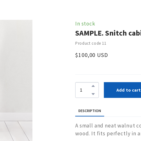
In stock
SAMPLE. Snitch cab
Product code 11
$100,00 USD
Add to cart
DESCRIPTION
A small and neat walnut c
wood. It fits perfectly in