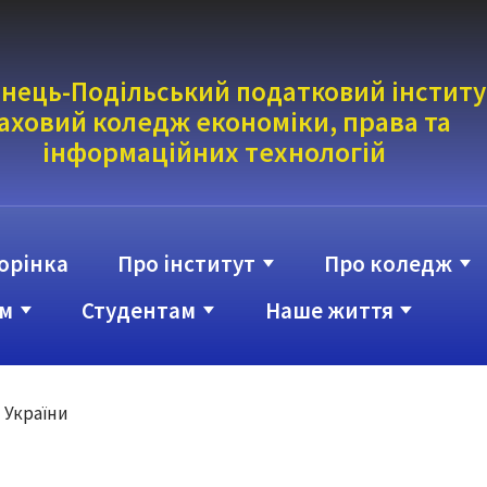
нець-Подільський податковий інститу
аховий коледж економіки, права та
інформаці
йних технологій
орінка
Про інститут
Про коледж
м
Студентам
Наше життя