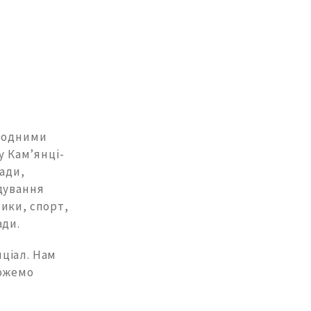
ародними
 Кам’янці-
ади,
дування
ики, спорт,
ади.
ціал. Нам
можемо