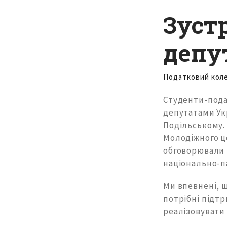
Зуст
депу
Податковий кол
Студенти-пода
депутатами Ук
Подільському. 
Молодіжного ц
обговорювали 
національно-па
Ми впевнені, 
потрібні підт
реалізовувати 