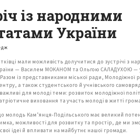
річ із народними
татами України
едж
тківці мали можливість долучитися до зустрічі з н
раїни — Василем МОКАНОМ та Ольгою САЛАДУХОЮ — у
Разом із представниками міської ради, Молодіжної р
ентру, а також студентського й учнівського самовря
важливі для молоді теми: розвиток молодіжної політ
тріотичне виховання та участь молоді в житті гром
що молодь Кам’янця-Подільського має великий потен
римка, можливості для розвитку та простір, де ми з
свої ідеї й впливати на майбутнє нашої громади.