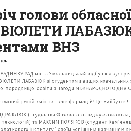
іч голови обласної
 ВІОЛЕТИ ЛАБАЗЮК
ентами ВНЗ
едж
у БУДИНКУ РАД міста Хмельницький відбулася зустріч
 ВІОЛЕТИ ЛАБАЗЮК зі студентами вищих навчальних з
вої передвищої освіти з нагоди МІЖНАРОДНОГО ДНЯ 
отужний рушій змін та трансформацій! Це майбутнє!
НДРА КЛЮК (студентка Фахового коледжу економіки, 
 технологій) та МАКСИМ ПОЛЯКОВ (студент Кам'яне
податкового інституту ) своїм успішним навчанням 