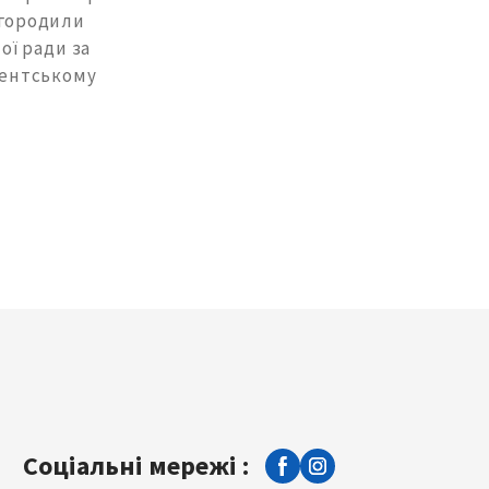
агородили
ої ради за
удентському
Соціальні мережі :