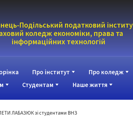
нець-Подільський податковий інститу
аховий коледж економіки, права та
інформаці
йних технологій
орінка
Про інститут
Про коледж
м
Студентам
Наше життя