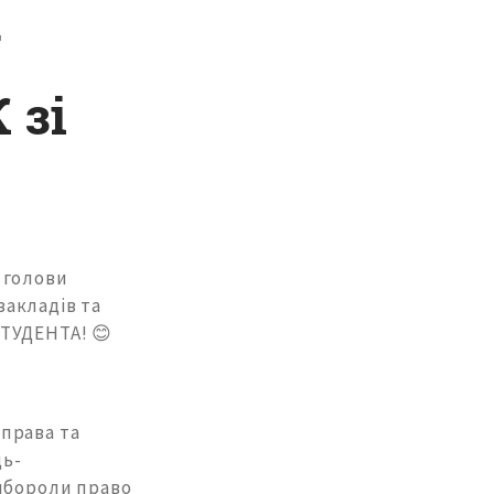
 зі
 голови
акладів та
СТУДЕНТА! 😊
права та
ць-
вибороли право