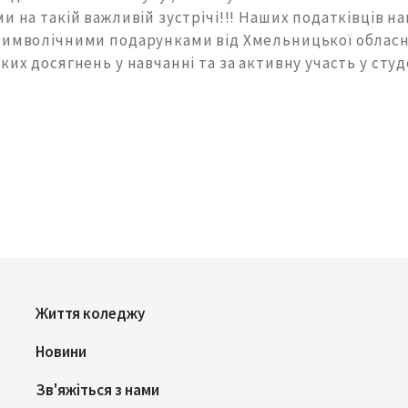
и на такій важливій зустрічі!!! Наших податківців н
символічними подарунками від Хмельницької обласн
ких досягнень у навчанні та за активну участь у ст
Життя коледжу
Новини
Зв'яжіться з нами