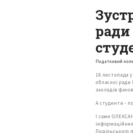
Зустр
ради
студ
Податковий кол
16 листопада 
обласної ради
закладів фахо
А студенти - п
І саме ОЛЕКСА
інформаційних
Подільського 