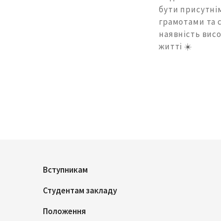
бути присутнім
грамотами та 
наявність висо
житті ☀️
Вступникам
Студентам закладу
Положення