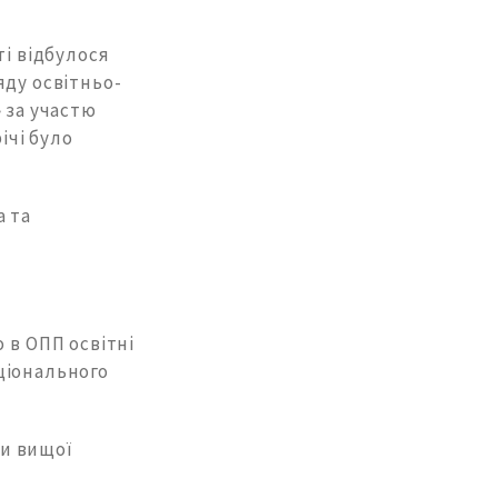
ті відбулося
яду освітньо-
 за участю
ічі було
а та
 в ОПП освітні
ціонального
и вищої