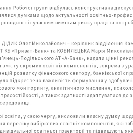
дання Робочої групи відбулась конструктивна дискусія
нялися думками щодо актуальності освітньо-профес
ідповідності сучасним вимогам ринку праці та потре
 ДІДИК Олег Миколайович – керівник відділення Ка
АТ КБ «Приват-Банк» та КОБИЛЕЦЬКА Марія Миколаївн
м’янець-Подільського АТ «А-Банк», надали цінні рек
 змісту окремих освітніх компонентів, зокрема з у
нцій розвитку фінансового сектору, банківської спр
Було підкреслено важливість формування у здобувачі
сового моніторингу, аналітичного мислення, психоло
стресостійкості, а також здатності адаптуватися до з
середовищі.
ї освіти, у свою чергу, висловили власну думку щодо
я переліку вибіркових освітніх компонентів, які з
ивідуальної освітньої траєкторії та підвищують які