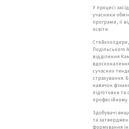
У процесі засі
учасники обмі
програми, її в
освіти.
Стейкхолдери,
Подільського 
відділення Ка
вдосконалення
сучасних тенде
страхування. 
навичок фінан
підготовки та 
професійному 
Здобувачі вищо
та затвердженн
формування інд