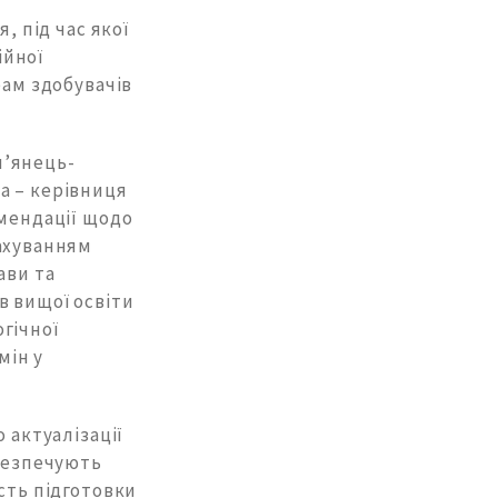
, під час якої
ійної
бам здобувачів
м’янець-
а – керівниця
омендації щодо
рахуванням
ави та
в вищої освіти
гічної
мін у
 актуалізації
абезпечують
сть підготовки