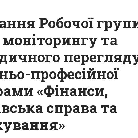
дання Робочої груп
 моніторингу та
одичного перегляд
тньо-професійної
рами «Фінанси,
івська справа та
хування»