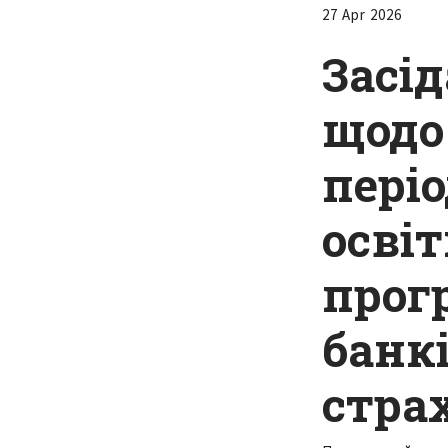
27 Apr 2026
Засі
щодо
пері
осві
прог
банк
стра