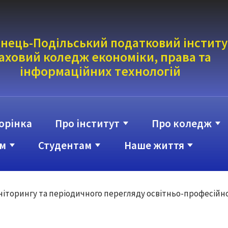
нець-Подільський податковий інститу
аховий коледж економіки, права та
інформаці
йних технологій
орінка
Про інститут
Про коледж
м
Студентам
Наше життя