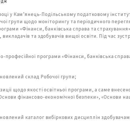
едж
 році у Кам’янець-Подільському податковому інститу
чої групи щодо моніторингу та періодичного перегл
ограми «Фінанси, банківська справа та страхування»
 викладачів та здобувачів вищої освіти. Під час зустр
о-професійної програми «Фінанси, банківська справ
новлений склад Робочої групи;
иції щодо якості освітньої програми, а саме внесено
Основи фінансово-економічної безпеки», «Основи на
новлений каталог вибіркових дисциплін здобувачам