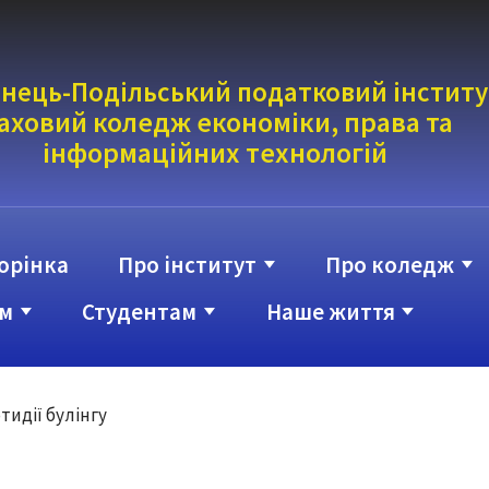
нець-Подільський податковий інститу
аховий коледж економіки, права та
інформаці
йних технологій
орінка
Про інститут
Про коледж
м
Студентам
Наше життя