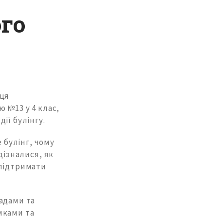
го
иця
 №13 у 4 клас,
ії булінгу.
е булінг, чому
дізналися, як
 підтримати
адами та
мками та