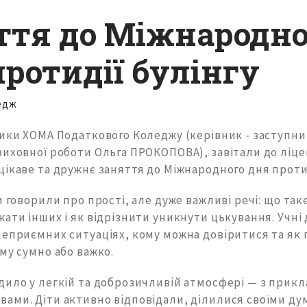
ття до Міжнародно
протидії булінгу
едж
ники ХОМА Податкового Коледжу (керівник - заступн
иховної роботи Ольга ПРОКОПОВА), завітали до ліцею
ікаве та дружнє заняття до Міжнародного дня протид
и говорили про прості, але дуже важливі речі: що так
ати інших і як відрізнити уникнути цькування. Учні 
неприємних ситуаціях, кому можна довіритися та як
му сумно або важко.
дило у легкій та доброзичливій атмосфері — з прикл
ами. Діти активно відповідали, ділилися своїми ду