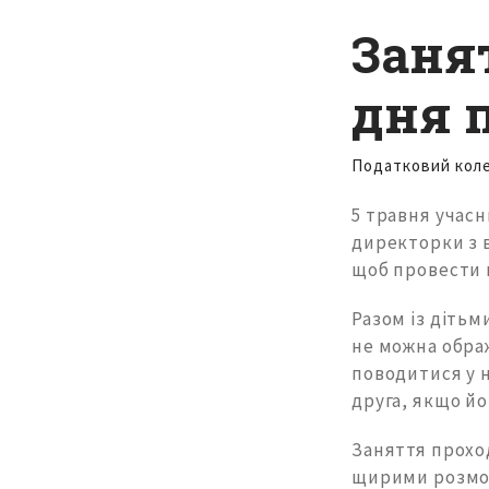
Заня
дня 
Податковий кол
5 травня учас
директорки з в
щоб провести ц
Разом із дітьм
не можна ображ
поводитися у 
друга, якщо йо
Заняття прохо
щирими розмов