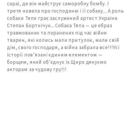
сараї, де він майструє саморобну бомбу. І
третя новела про господиню і її собаку... А роль
собаки Тяпи грає заслужений артист України
Степан Бортнічук... Собака Тяпа — це образ
травмованих та поранених під час війни
тварин, які колись мали притулок, мали свій
дім, свого господаря, а війна забрала все!!!Усі
історії пов’язані єдиним елементом —
борщем, який об'єднує їх.Щиро дякуємо
акторам за чудову гру!!!