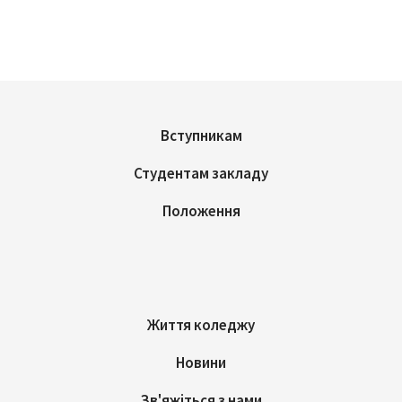
Вступникам
Студентам закладу
Положення
Життя коледжу
Новини
Зв'яжіться з нами