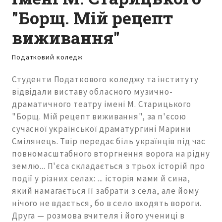
"Борщ. Мій рецепт
виживання"
Податковий коледж
Студенти Податкового коледжу та інституту
відвідали виставу обласного музично-
драматичного театру імені М. Старицького
"Борщ. Мій рецепт виживання", за п'єсою
сучасної української драматургині Марини
Смілянець. Твір передає біль українців під час
повномасштабного вторгнення ворога на рідну
землю... П'єса складається з трьох історій про
події у різних селах: ... історія мами й сина,
який намагається її забрати з села, але йому
нічого не вдається, бо в село входять вороги.
Друга — розмова вчителя і його учениці в