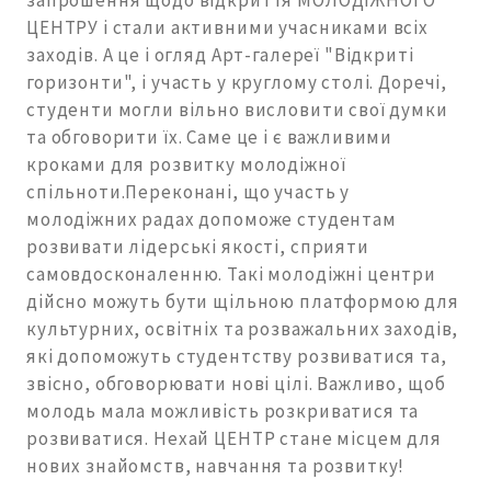
запрошення щодо відкриття МОЛОДІЖНОГО
ЦЕНТРУ і стали активними учасниками всіх
заходів. А це і огляд Арт-галереї "Відкриті
горизонти", і участь у круглому столі. Доречі,
студенти могли вільно висловити свої думки
та обговорити їх. Саме це і є важливими
кроками для розвитку молодіжної
спільноти.Переконані, що участь у
молодіжних радах допоможе студентам
розвивати лідерські якості, сприяти
самовдосконаленню. Такі молодіжні центри
дійсно можуть бути щільною платформою для
культурних, освітніх та розважальних заходів,
які допоможуть студентству розвиватися та,
звісно, обговорювати нові цілі. Важливо, щоб
молодь мала можливість розкриватися та
розвиватися. Нехай ЦЕНТР стане місцем для
нових знайомств, навчання та розвитку!