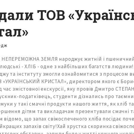
ідали ТОВ «Україн
тал»
едж
 НЕПЕРЕМОЖНА ЗЕМЛЯ народжує житній і пшеничний 
людські - ХЛІБ - одне з найбільших багатств людини! 
джу та інституту змогли ознайомитися з процесом ви
В «УКРАЇНСЬКИЙ КРИСТАЛ», директором якого є Бори
д час змістовної екскурсії, яку провів Дмитро СТЕПА
ускник-податківець, студенти дізнались про таємн
уки у такі смачні продукти нашого життя, як хліб та
ершення дітям та викладачам презентували смачні т
ім відомо, що запах свіжоспеченого хліба посідає по
йкращих запахів світу!Хай хрустка скоринка свіжоспе
иттєвих обставин, завжди буде у житті кожного укра