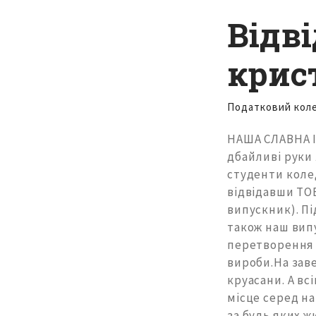
Відв
крис
Податковий кол
НАША СЛАВНА І
дбайливі руки 
студенти коле
відвідавши ТО
випускник). Пі
також наш вип
перетворення м
вироби.На зав
круасани. А вс
місце серед на
за будь яких ж