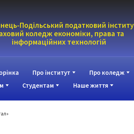
нець-Подільський податковий інститу
аховий коледж економіки, права та
інформаці
йних технологій
орінка
Про інститут
Про коледж
м
Студентам
Наше життя