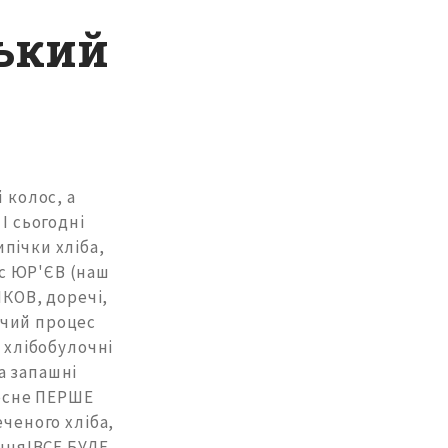
ський
колос, а
І сьогодні
пічки хліба,
с ЮР'ЄВ (наш
НКОВ, доречі,
ичий процес
 хлібобулочні
а запашні
чесне ПЕРШЕ
ченого хліба,
їнця!ВСЕ БУДЕ