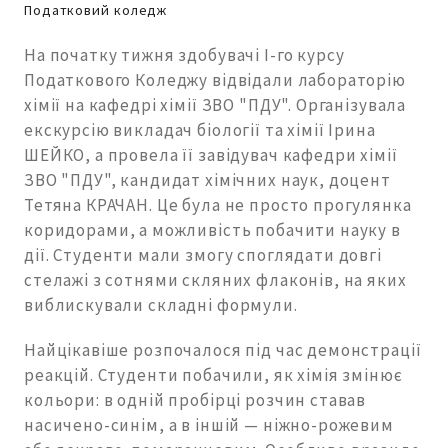
Податковий коледж
На початку тижня здобувачі І-го курсу
Податкового Коледжу відвідали лабораторію
хімії на кафедрі хімії ЗВО "ПДУ". Організувала
екскурсію викладач біології та хімії Ірина
ШЕЙКО, а провела її завідувач кафедри хімії
ЗВО "ПДУ", кандидат хімічних наук, доцент
Тетяна КРАЧАН. Це була не просто прогулянка
коридорами, а можливість побачити науку в
дії. Студенти мали змогу споглядати довгі
стелажі з сотнями скляних флаконів, на яких
виблискували складні формули.
Найцікавіше розпочалося під час демонстрації
реакцій. Студенти побачили, як хімія змінює
кольори: в одній пробірці розчин ставав
насичено-синім, а в іншій — ніжно-рожевим