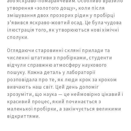
або яскраво-помаранчевим. Особливо вразило
утворення «золотого дощу», коли після
змішування двох прозорих рідин у пробірці
з’явився яскраво-жовтий осад. Це була чудова
ілюстрація того, як утворюються нові хімічні
сполуки.
Оглядаючи старовинні скляні прилади та
численні штативи з пробірками, студенти
відчули справжню атмосферу наукового
пошуку. Кожна деталь у лабораторії
розповідала про те, як люди крок за кроком
вивчають наш світ. Цей день допоміг
зрозуміти, що наука — це неймовірно цікавий і
красивий процес, який починається з
маленької пробірки, а закінчується великими
відкриттями.