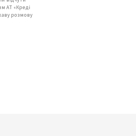
м АТ «Креді
ікаву розмову