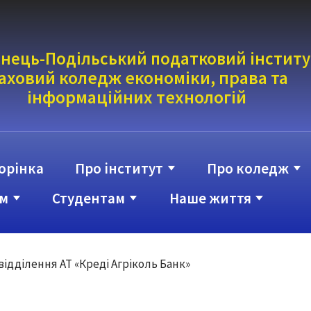
нець-Подільський податковий інститу
аховий коледж економіки, права та
інформаці
йних технологій
орінка
Про інститут
Про коледж
м
Студентам
Наше життя