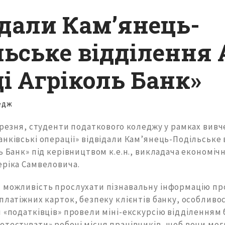
ідали Кам’янець-
льське відділення 
і Агріколь Банк»
едж
ерезня, студенти податкового коледжу у рамках вив
нківські операції» відвідали Кам’янець-Подільське 
ь Банк» під керівництвом к.е.н., викладача економі
еріка Самвеловича.
 можливість прослухати пізнавальну інформацію про
платіжних карток, безпеку клієнтів банку, особливос
 «податківців» провели міні-екскурсію відділенням 
отестувати» робочі місця працівників, щоб вони мог