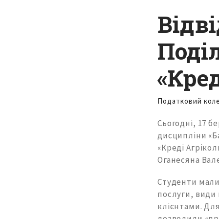
Відв
Поді
«Кред
Податковий кол
Сьогодні, 17 б
дисципліни «Ба
«Креді Агрікол
Оганесяна Вал
Студенти мали
послуги, види 
клієнтами. Для
дозволили «пр