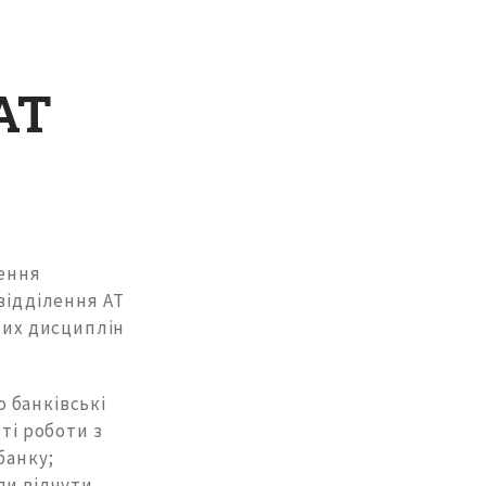
АТ
чення
відділення АТ
чних дисциплін
 банківські
ті роботи з
банку;
ли відчути