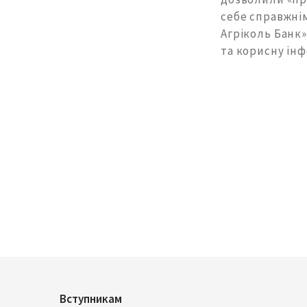
себе справжні
Агріколь Банк»
та корисну ін
Вступникам