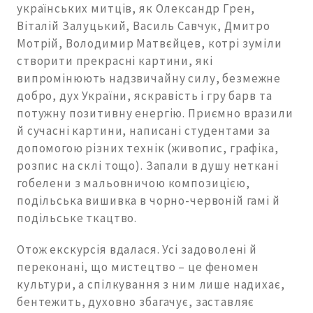
українських митців, як Олександр Грен,
Віталій Залуцький, Василь Савчук, Дмитро
Мотрій, Володимир Матвєйцев, котрі зуміли
створити прекрасні картини, які
випромінюють надзвичайну силу, безмежне
добро, дух України, яскравість і гру барв та
потужну позитивну енергію. Приємно вразили
й сучасні картини, написані студентами за
допомогою різних технік (живопис, графіка,
розпис на склі тощо). Запали в душу неткані
гобелени з мальовничою композицією,
подільська вишивка в чорно-червоній гамі й
подільське ткацтво.
Отож екскурсія вдалася. Усі задоволені й
переконані, що мистецтво – це феномен
культури, а спілкування з ним лише надихає,
бентежить, духовно збагачує, заставляє