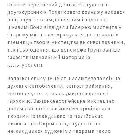
Осінній вересневий день для студентів-
другокурсників Податкового коледжу видався
напрочуд теплим, сонячним і водночас
цікавим. Вони відвідали Галерею мистецтв у
Старому місті – доторкнулися до справжніх
таємниць творів мистецтва як сивої давнини,
так і сьогодення, що допоможе Ґрунтовніше
засвоїти навчальний матеріал із
культурології.
Зала іконопису 18-19 ст. налаштувала всіх на
духовне світобачення, світосприймання,
світовідчуття, а також умиротворення і
гармонію. Західноєвропейське мистецтво
допомогло по-справжньому пройнятися
творами голландських та італійських
живописців. Окрім того, студентство
насолодилося художніми творами таких