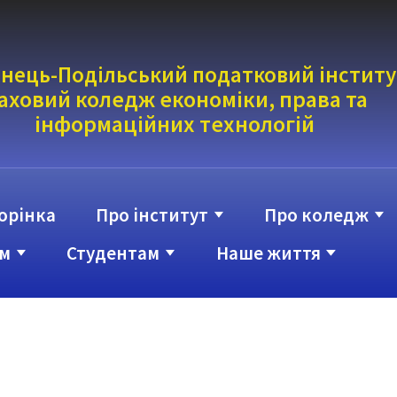
нець-Подільський податковий інститу
аховий коледж економіки, права та
інформаці
йних технологій
орінка
Про інститут
Про коледж
м
Студентам
Наше життя