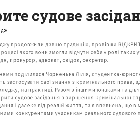
рите судове засіда
едж
джу продовжили давню традицію, провівши ВІДКРИ
роцесі якого вони змогли відчути себе у ролі таких 
дя, прокурор, адвокат, свідок, секретар.
нями поділилася Чорненька Лілія, студентка-юристка
ь застосувати свої знання з кримінального права, зд
оледжу, на практиці. Разом з іншими юнаками та дів
рити судове засідання з вирішення кримінальної сп
дання і далеке від реалій життя, та я впевнена, що 
дними конкурентами учасникам реального судового п