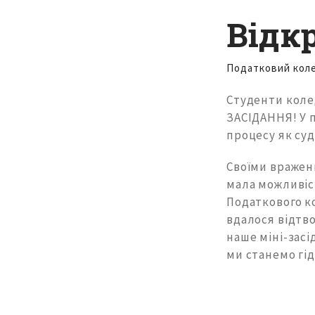
Відк
Податковий кол
Студенти коле
ЗАСІДАННЯ! У п
процесу як суд
Своїми вражен
мала можливіст
Податкового к
вдалося відтво
наше міні-засі
ми станемо гі