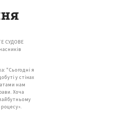
ння
ТЕ СУДОВЕ
учасників
: "Сьогодні я
обуті у стінах
чатами нам
рави. Хоча
в майбутньому
роцесу».