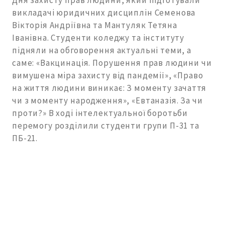
Дня захисту прав людини, який підготували
викладачі юридичних дисциплін Семенова
Вікторія Андріївна та Мантуляк Тетяна
Іванівна. Студенти коледжу та інституту
підняли на обговорення актуальні теми, а
саме: «Вакцинація. Порушення прав людини чи
вимушена міра захисту від пандемії», «Право
на життя людини виникає: З моменту зачаття
чи з моменту народження», «Евтаназія. За чи
проти?» В ході інтелектуальної боротьби
перемогу розділили студенти групи П-31 та
ПБ-21.