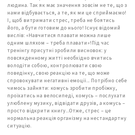
людина. Так як має значення зовсім не те, що з
нами відбувається, а те, як ми це сприймаємо!
І, щоб витримати стрес, треба не боятись
його, а бути готовим до нього! Існує відомий
вислів: «Навчитися плавати можна лише
одним шляхом – треба плавати»!Під час
тренінгу присутні зробили висновок: у
повсякденному житті необхідно вчитись
володіти собою, контролювати свою
поведінку, свою реакцію на те, що може
спровокувати негативні емоції... Потрібно себе
чимось зайняти: комусь зробити пробіжку,
проїхатись на велосипеді, комусь – послухати
улюблену музику, відвідати друзів, а комусь –
просто відкрити книгу...Отже, стрес – це
нормальна реакція організму на нестандартну
ситуацію.