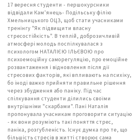
17 вересня студенти - першокурсники
відвідали Кам'янець- Подільську філію
Хмельницького ОЦЗ, щоб стати учасниками
тренінгу "Як підвищити власну
стресостійкість". В теплій, доброзичливій
атмосфері молодь поспілкувалася з
психологом НАТАЛІЄЮ ІЛЬЄВОЮ про
психоемоційну саморегуляцію, про емоційне
розвантаження і відновлення після дії
стресових факторів, які впливають на психіку,
бо іноді важко прийняти правильне рішення
через збудження або паніку. Під час
спілкування студенти ділились своїми
внутрішніми "скарбами". Пані Наталія
пропонувала учасникам проговорити ситуацію
- як вони розуміють такі поняття стрес,
паніка, розгубленість. Існує думка про те, що
більшість стресів в житті створює сама