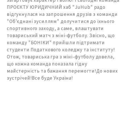
загартовує характер і волю! І сьогодні команда
ПРОЄКТУ ЮРИДИЧНИЙ хаб "JuHub" радо
відгукнулася на запрошення друзів з команди
"Об'єднані зусиллям" долучитися до їхнього
спортивного заходу, а саме, влаштувати
товариський матч з міні-футболу. Звісно, що
команду "БОНІКИ" прийшли підтримати
студенти Податкового коледжу та інституту!
Отож, товариська гра з міні-футболу довела,
що кожна команда показала гідну
майстерність та бажання перемогти!До нових
зустрічей!Все буде Україна!