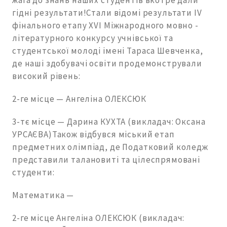
жага до знань наших студентів вкотре дали
гідні результати!Стали відомі результати IV
фінального етапу XVI Міжнародного мовно -
літературного конкурсу учнівської та
студентської молоді імені Тараса Шевченка,
де наші здобувачі освіти продемонстрували
високий рівень:
2-ге місце — Ангеліна ОЛЕКСЮК
3-тє місце — Дарина КУХТА (викладач: Оксана
УРСАЄВА)Також відбувся міський етап
предметних олімпіад, де Податковий коледж
представили талановиті та цілеспрямовані
студенти:
Математика —
2-ге місце Ангеліна ОЛЕКСЮК (викладач: