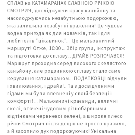
СПЛАВ на КАТАМАРАНАХ СЛАВНОЮ РІЧКОЮ
СМОТРИЧ, досліджуючи красу каньйону та
насолоджуючись незабутньою подорожжю,
яка залишила незабутні враження! Це чудова
водна пригода як для новачків, так і для
любителів "цікавинок".... Це мальовничий
маршрут! Отже, 10:00 ... Збір групи, інструктаж
та підготовка до сплаву... ДРАЙВ РОЗПОЧАВСЯ!
Маршрут проходив серед високого скелястого
каньйону, але родзинкою сплаву стало саме
керування катамараном... ПОДАТКОВЦІ відчули
і хвилювання, і драйв!.. Та з досвідченими
гідами ми були впевнені у своїй безпеці і
комфорті! ... Мальовничі краєвиди, величні
скелі, оточені чудовим різнобарвними
відтінками червневої зелені, а широке плесо
річки Смотрич після дощів не просто вразило,
а й захопило дух подорожуючих! Унікальна