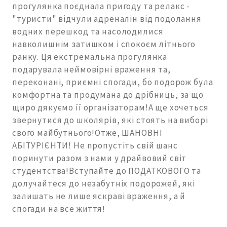
прогулянка поєднала пригоду та релакс -
"туристи" відчули адреналін від подолання
водних перешкод та насолодилися
навколишнім затишком і спокоєм літнього
ранку. Ця екстремальна прогулянка
подарувала неймовірні враження та,
переконані, приємні спогади, бо подорож була
комфортна та продумана до дрібниць, за що
щиро дякуємо її організаторам!А ще хочеться
звернутися до школярів, які стоять на виборі
свого майбутнього!Отже, ШАНОВНІ
АБІТУРІЄНТИ! Не пропустіть свій шанс
поринути разом з нами у драйвовий світ
студентства!Вступайте до ПОДАТКОВОГО та
долучайтеся до незабутніх подорожей, які
залишать не лише яскраві враження, а й
спогади на все життя!