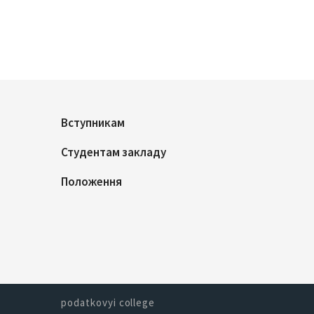
Вступникам
Студентам закладу
Положення
podatkovyi college