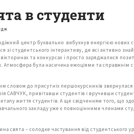
ята в студенти
едж
діжний центр буквально вибухнув енергією нових с
ся зі студентського інтерактиву, де всі активно зн
 вікторинах та конкурсах і просто заряджалися пози
к. Атмосфера була насичена емоціями та справжнім 
ьним словом до присутніх першокурсників звернулас
ія САВЧУК, привітавши студентів і вручивши студен
етапу життя студентів. А ще свідченням того, що зд
авчального закладу уже є повноцінними членами сту
на свята – солодке частування від студентського ур