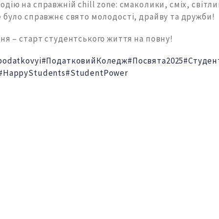
дію на справжній chill zone: смаколики, сміх, світли
 було справжнє свято молодості, драйву та дружби!
ня – старт студентського життя на повну!
podatkovyi
#ПодатковийКоледж
#Посвята2025
#Студен
#HappyStudents
#StudentPower