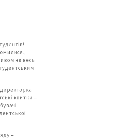
тудентів!
айомилися,
тивом на весь
студентським
я директорка
тські квитки –
обувачі
дентської
яду –