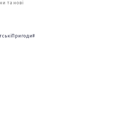
ни та нові
тськіПригоди
#