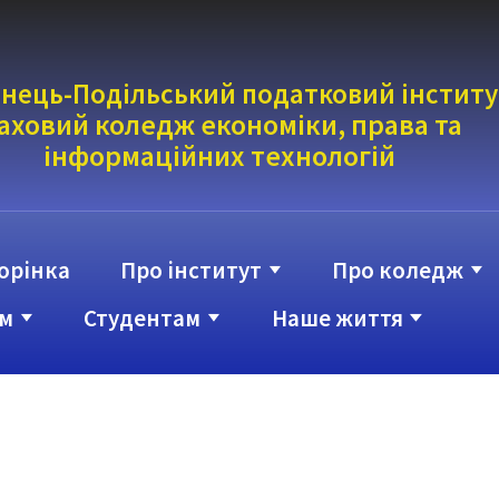
нець-Подільський податковий інститу
аховий коледж економіки, права та
інформаці
йних технологій
орінка
Про інститут
Про коледж
м
Студентам
Наше життя