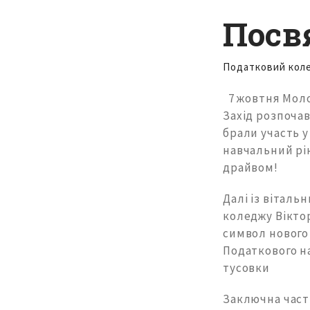
Посв
Податковий кол
7 жовтня Моло
Захід розпочав
брали участь у
навчальний рі
драйвом!
Далі із вітал
коледжу Віктор
символ нового 
Податкового н
тусовки
Заключна части