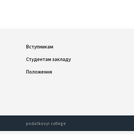
Вступникам
Студентам закладу
Положення
podatkovyi college