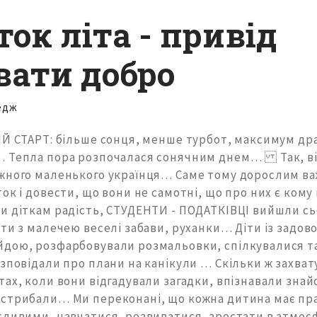
ок літа - привід
вати добро
едж
ИЙ СТАРТ: більше сонця, менше турбот, максимум дра
… Тепла пора розпочалася сонячним днем… Так, в
жного маленького українця… Саме тому дорослим в
ок і довести, що вони не самотні, що про них є ком
и діткам радість, СТУДЕНТИ - ПОДАТКІВЦІ вийшли сьо
ати з малечею веселі забави, руханки… Діти із задо
дою, розфарбовували розмальовки, спілкувалися та
зповідали про плани на канікули … Скільки ж захват
ах, коли вони відгадували загадки, впізнавали зна
стрибали… Ми переконані, що кожна дитина має пра
сливими, навчатися, розвиватися, зростати в атмосф