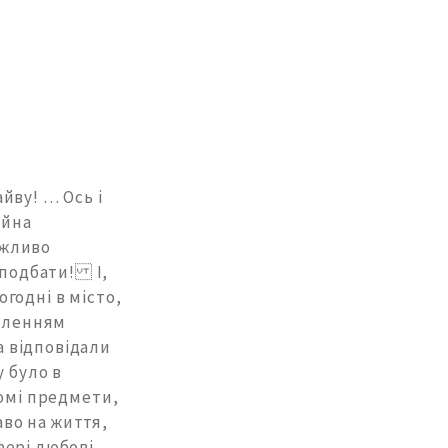
йву! … Ось і
ійна
ажливо
у подбати! І,
годні в місто,
воленням
 відповідали
у було в
йомі предмети,
во на життя,
ері любові,