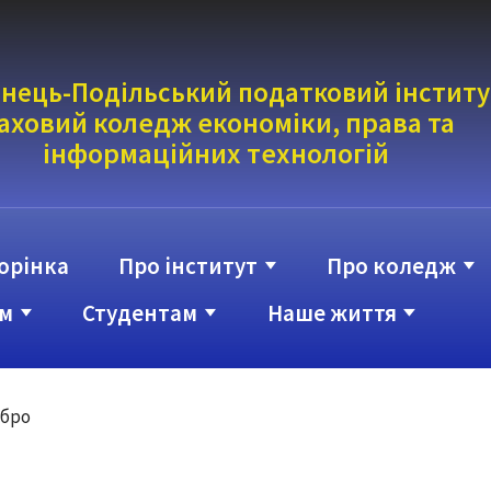
нець-Подільський податковий інститу
аховий коледж економіки, права та
інформаці
йних технологій
орінка
Про інститут
Про коледж
м
Студентам
Наше життя