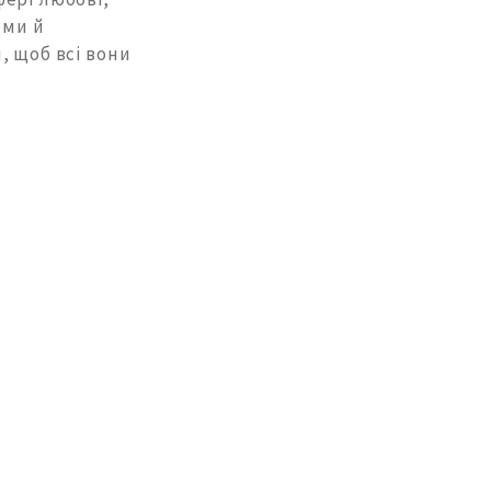
ими й
, щоб всі вони