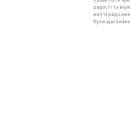
радості та вір
життєрадісним
були щасливим