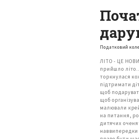
Почат
дару
Податковий кол
ЛІТО - ЦЕ НОВ
прийшло літо
торкнулася ко
підтримати діт
щоб подаруват
щоб організув
малювали крей
на питання, ро
дитячих оченят
наввипередки 
право бути ща