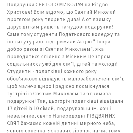
Подарунки СВЯТОГО МИКОЛАЯ на Різдво
Христове! Всім відомо, що Святий Миколай
протягом року творить дива! А от взимку
дарує діткам радість та чудові подарунки!
Саме тому студенти Податкового коледжу та
інституту радо підтримали Акцію "Твори
добро разом зі Святим Миколаєм", яка
проводиться спільно з Міським Центром
соціальних служб для сім'ї, дітей та молоді!
Студенти - податківці кожного року
обов'язково відвідують малозабезпечені сім'ї,
щоб малеча щиро і радісно посміхнулася
зустрічі із Святим Миколаєм та отримала
подарунки! Так, цьогоріч податківці відвідали
17 дітей із 10 сімей, подарувавши їм, хоч і
невеличке, свято.Напередодні РІЗДВЯНИХ
СВЯТ бажаємо кожній дитині мирного неба,
ясного сонечка, яскравих зірочок на чистому