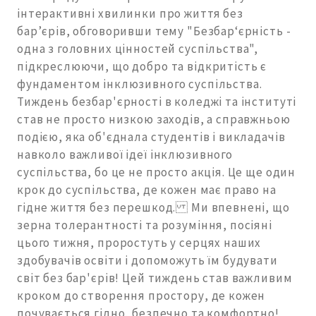
інтерактивні хвилинки про життя без
бар’єрів, обговоривши тему "Безбар‘єрність -
одна з головних цінностей суспільства",
підкреслюючи, що добро та відкритість є
фундаментом інклюзивного суспільства.
Тиждень безбар'єрності в коледжі та інституті
став не просто низкою заходів, а справжньою
подією, яка об'єднала студентів і викладачів
навколо важливої ідеї інклюзивного
суспільства, бо це не просто акція. Це ще один
крок до суспільства, де кожен має право на
гідне життя без перешкод. Ми впевнені, що
зерна толерантності та розуміння, посіяні
цього тижня, проростуть у серцях наших
здобувачів освіти і допоможуть їм будувати
світ без бар'єрів! Цей тиждень став важливим
кроком до створення простору, де кожен
почувається гідно, безпечно та комфортно!