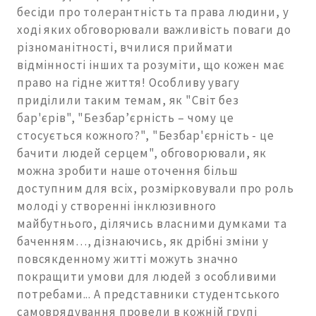
бесіди про толерантність та права людини, у
ході яких обговорювали важливість поваги до
різноманітності, вчилися приймати
відмінності інших та розуміти, що кожен має
право на гідне життя! Особливу увагу
приділили таким темам, як "Світ без
бар'єрів", "Безбар’єрність – чому це
стосується кожного?", "Безбар'єрність - це
бачити людей серцем", обговорювали, як
можна зробити наше оточення більш
доступним для всіх, розмірковували про роль
молоді у створенні інклюзивного
майбутнього, ділячись власними думками та
баченням…, дізнаючись, як дрібні зміни у
повсякденному житті можуть значно
покращити умови для людей з особливими
потребами... А представники студентського
самоврядування провели в кожній групі