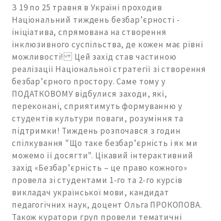
З 19 по 25 травня в Україні проходив
Національний тиждень безбар’єрності -
ініціатива, спрямована на створення
інклюзивного суспільства, де кожен має рівні
можливості! Цей захід став частиною
реалізації Національної стратегії зі створення
безбар’єрного простору. Саме тому у
ПОДАТКОВОМУ відбулися заходи, які,
переконані, сприятимуть формуванню у
студентів культури поваги, розуміння та
підтримки! Тиждень розпочався з годин
спілкування "Що таке безбар’єрність і як ми
можемо її досягти". Цікавий інтерактивний
захід «Безбар’єрність – це право кожного»
провела зі студентами 1-го та 2-го курсів
викладач української мови, кандидат
педагогічних наук, доцент Ольга ПРОКОПОВА.
Також куратори груп провели тематичні