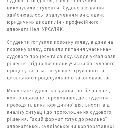
судового засідання, свідок роль яких
виконували студенти . Судове засідання
здійснювалось із залученням викладача
юридичних дисциплін - професійного
адвоката Нелі УРСУЛЯК.
Студенти готували позовну заяву, відзив на
позовну заяву, ставили питання учасникам
судового процесу та свідку. Суддя ухвалював
рішення згідно пояснень учасників судового
процесу та із застосування трудового та
цивільного процесуального законодавства.
Модульне судове засідання - це безпечне ,
контрольоване середовище, де студенти
проходять цикл юридичної діяльності: від
аналізу ситуації до проголошення судового
рішення. Такий формат готує до реальної
адвокатської, суддівської чи корпоративної