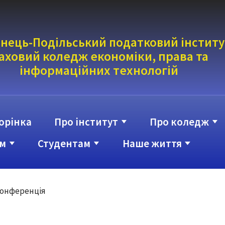
нець-Подільський податковий інститу
аховий коледж економіки, права та
інформаці
йних технологій
орінка
Про інститут
Про коледж
м
Студентам
Наше життя