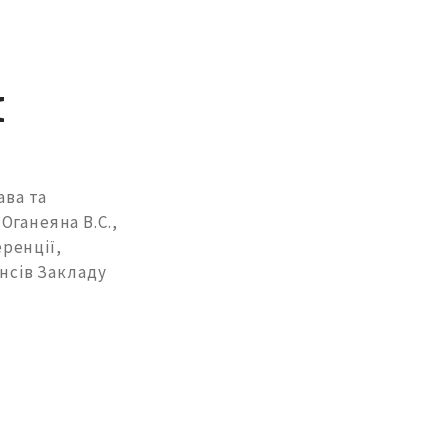
я
ава та
Оганеяна В.С.,
ренції,
ансів Закладу