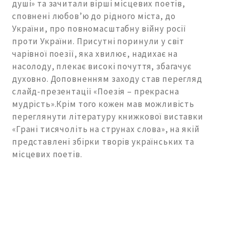
душі» та зачитали вірші місцевих поетів,
сповнені любов’ю до рідного міста, до
України, про повномасштабну війну росії
проти України. Присутні поринули у світ
чарівної поезії, яка хвилює, надихає на
насолоду, плекає високі почуття, збагачує
духовно. Доповненням заходу став перегляд
слайд-презентації «Поезія – прекрасна
мудрість».Крім того кожен мав можливість
переглянути літературу книжкової виставки
«Грані тисячоліть на струнах слова», на якій
представлені збірки творів українських та
місцевих поетів.