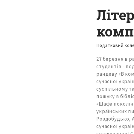
Літе
комп
Податковий кол
27 березня в 
студентів - по
рандеву «В ко
сучасної украї
суспільному та
пошуку в бібл
«Шафа поколін
українських пи
Роздобудько, А
сучасної украї
спілкування! С