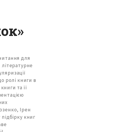
ок»
 читання для
и літературне
уляризації
до ролі книги в
книги та її
зентацією
них
озенко, Ірен
 підбірку книг
аве
ші!