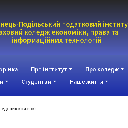
нець-Подільський податковий інститу
аховий коледж економіки, права та
інформаці
йних технологій
орінка
Про інститут
Про коледж
м
Студентам
Наше життя