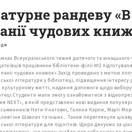
ратурне рандеву «В
анії чудових книж
едж
рамках Всеукраїнського тижня дитячого та юнацького
датківців працівники бібліотеки-філії №2 підготувал
мпанії чудових книжок».Захід проведено з метою поп
нської літератури у бібліотеці, підвищення інтересу 
 культурному житті, надання допомоги щодо вибору 
іотеці.Студенти мали змогу ознайомитися з відеопре
ня NEXT», в якій представлені нові видання популяр
сьменників Нати Ігнатової, Галини Карпи, Марії Мор
левтіни Шавлач та інших... Також переглянули цікаву
нської літератури для підлітків. Щиро дякуємо за цік
подіваємось, що кожен знайде для себе книгу до ду