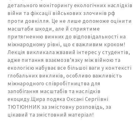
детального моніторингу екологічних наслідків
війни та фіксації військових злочинів рф
проти довкілля. Це не лише допоможе оцінити
масштаби шкоди, але й сприятиме
притягненню винних до відповідальності на
міжнародному рівні, що є важливим кроком!
Лекція викликала жвавий інтерес у студентів,
адже питання взаємозв’язку між війною та
екологією набуває все більшої ваги у контексті
глобальних викликів, особливо важливість
міжнародного співробітництва для
запобігання масштабів та наслідків
екоциду.Щира подяка Оксані Сергіївні
ТЮТЮННИК за змістовну розповідь, за
цікавий та змістовний матеріал!