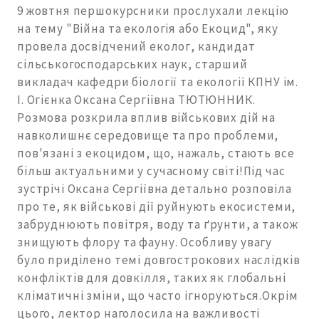
9 жовтня першокурсники прослухали лекцію
на тему "Війна та екологія або Екоцид", яку
провела досвідчений еколог, кандидат
сільськогосподарських наук, старший
викладач кафедри біології та екології КПНУ ім.
І. Огієнка Оксана Сергіївна ТЮТЮННИК.
Розмова розкрила вплив військових дій на
навколишнє середовище та про проблеми,
пов'язані з екоцидом, що, нажаль, стають все
більш актуальними у сучасному світі!Під час
зустрічі Оксана Сергіївна детально розповіла
про те, як військові дії руйнують екосистеми,
забруднюють повітря, воду та ґрунти, а також
знищують флору та фауну. Особливу увагу
було приділено темі довгострокових наслідків
конфліктів для довкілля, таких як глобальні
кліматичні зміни, що часто ігноруються.Окрім
цього, лектор наголосила на важливості