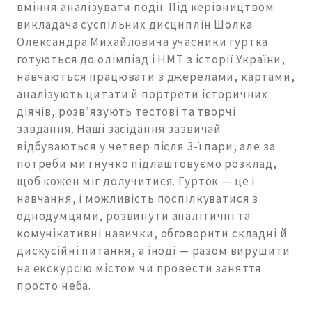
вміння аналізувати події. Під керівництвом
викладача суспільних дисциплін Шолка
Олександра Михайловича учасники гуртка
готуються до олімпіад і НМТ з історії України,
навчаються працювати з джерелами, картами,
аналізують цитати й портрети історичних
діячів, розв’язують тестові та творчі
завдання. Наші засідання зазвичай
відбуваються у четвер після 3-ї пари, але за
потреби ми гнучко підлаштовуємо розклад,
щоб кожен міг долучитися. Гурток — це і
навчання, і можливість поспілкуватися з
однодумцями, розвинути аналітичні та
комунікативні навички, обговорити складні й
дискусійні питання, а іноді — разом вирушити
на екскурсію містом чи провести заняття
просто неба.