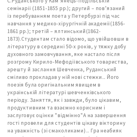
С.Руданського у Кам’янець-Подільській
семінарії (1851-1855 рр.); другий – пов’язаний
із перебуванням поета у Петербурзі під час
навчання у медико-хірургічній академії(1856-
1861 рр.); третій – ялтинський(1862-
1873).Студентам стало відомо, що увійшовши в
літературу в середині 50-х років, у тяжку добу
духовного замовчування, яке настало після
розгрому Кирило-Мефодіївського товариства,
арешту й заслання Шевченка, Руданський
сміливо прокладав у ній нові стежки... Його
поезія була оригінальним явищем в
українській літературі шевченківського
періоду. Заняття, як і завжди, було цікавим,
продуктивним та взаємно корисним і
заслуговує оцінки "відмінно"А на завершення
гості провели для студентів цікаву вікторину
на уважність (зі смаколиками)... Гра неабияк