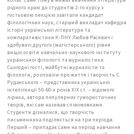
колах. Саме тому в межах вивчення літератури
рідного краю до студентів 2-го курсу з
гостьовою лекцією завітали кандидат
філологічних наук, старший викладач кафедри
історії української літератури та
компаративістики К-ПНУ Любов Расевич і
здобувачі другого (магістерського) рівня
вищої освіти навчально-наукового інституту
української філології та журналістики.
Сьогодні гості, майбутні журналісти та
філологи, розповіли про життя і творчість С.
Руданського – представника української
інтелігенції 50-60-х років ХІХ ст. – відомого
лірика, автора популярних гумористичних
творів, які сам називав співомовками.
Студенти дізналися, що творчість
письменника поділяється на три періоди.
Перший – припадає саме на період навчання