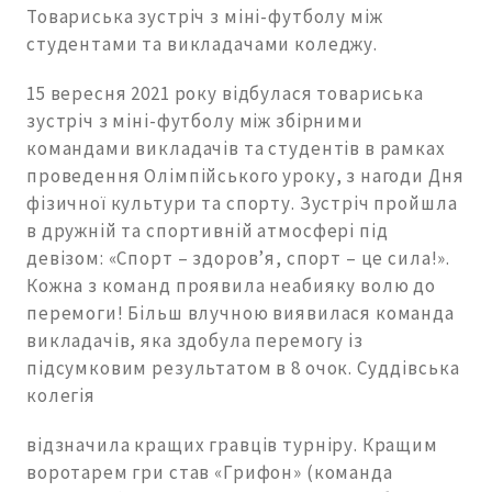
Товариська зустріч з міні-футболу між
студентами та викладачами коледжу.
15 вересня 2021 року відбулася товариська
зустріч з міні-футболу між збірними
командами викладачів та студентів в рамках
проведення Олімпійського уроку, з нагоди Дня
фізичної культури та спорту. Зустріч пройшла
в дружній та спортивній атмосфері під
девізом: «Спорт – здоров’я, спорт – це сила!».
Кожна з команд проявила неабияку волю до
перемоги! Більш влучною виявилася команда
викладачів, яка здобула перемогу із
підсумковим результатом в 8 очок. Суддівська
колегія
відзначила кращих гравців турніру. Кращим
воротарем гри став «Грифон» (команда