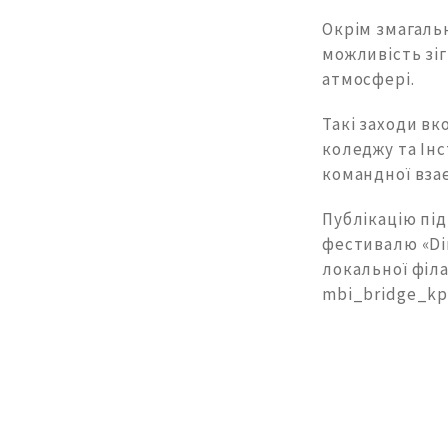
Окрім змагаль
можливість зіг
атмосфері.
Такі заходи в
коледжу та Інс
командної взає
Публікацію пі
фестивалю «Di
локальної філа
mbi_bridge_kp