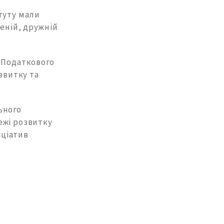
туту мали
еній, дружній
 Податкового
звитку та
ьного
ежі розвитку
іціатив