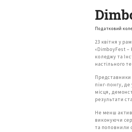
Dimb
Податковий кол
23 квітня у р
«DimboyFest – 
коледжу та Ін
настільного те
Представники 
пінг-понгу, де
місця, демонст
результати ст
Не менш активн
виконуючи сер
та поповнили 