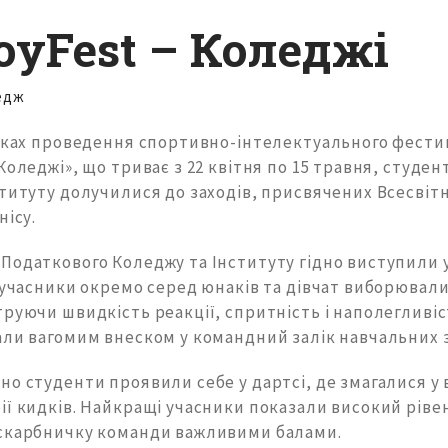
oyFest – Коледжі
едж
амках проведення спортивно-інтелектуального фест
Коледжі», що триває з 22 квітня по 15 травня, студе
ституту долучилися до заходів, присвячених Всесві
нісу.
Податкового Коледжу та Інституту гідно виступили у
 учасники окремо серед юнаків та дівчат виборювали
руючи швидкість реакції, спритність і наполегливіс
али вагомим внеском у командний залік навчальних з
о студенти проявили себе у дартсі, де змагалися у 
ії кидків. Найкращі учасники показали високий ріве
скарбничку команди важливими балами.