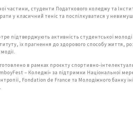
ної частини, студенти Податкового коледжу та Інсти
рати у класичний теніс та поспілкуватися у невимуш
котре підтверджують активність студентської молоді
титуту, їх прагнення до здорового способу життя, ро
модії.
дготовлено в рамках проєкту спортивно-інтелектуал
mboyFest – Коледжі» за підтримки Національної мер
нтропії, Fondation de Francе та Молодіжного банку ін
.