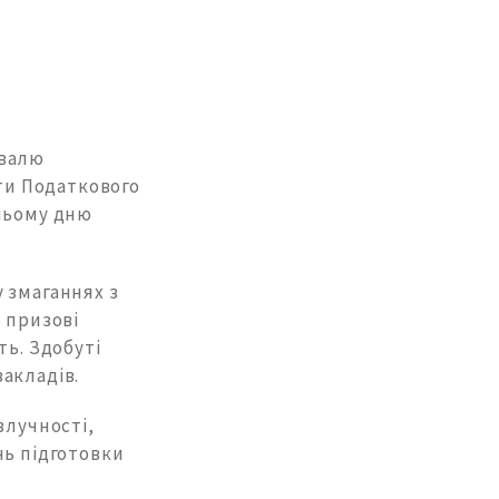
ивалю
нти Податкового
тньому дню
 змаганнях з
 призові
ть. Здобуті
акладів.
влучності,
нь підготовки