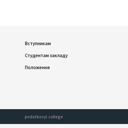
Вступникам
Студентам закладу
Положення
podatkovyi college