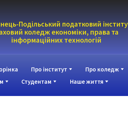
нець-Подільський податковий інститу
аховий коледж економіки, права та
інформаці
йних технологій
орінка
Про інститут
Про коледж
м
Студентам
Наше життя