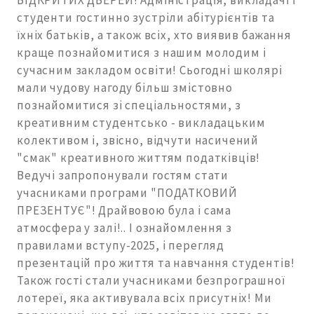
ВІДКРИТИХ ДВЕРЕЙ! Адміністрація, викладачі і
студенти гостинно зустріли абітурієнтів та
їхніх батьків, а також всіх, хто виявив бажання
краще познайомитися з нашим молодим і
сучасним закладом освіти! Сьогодні школярі
мали чудову нагоду більш змістовно
познайомитися зі спеціальностями, з
креативним студентсько - викладацьким
колективом і, звісно, відчути насичений
"смак" креативного життям податківців!
Ведучі запропонували гостям стати
учасниками програми "ПОДАТКОВИЙ
ПРЕЗЕНТУЄ"! Драйвовою була і сама
атмосфера у залі!.. І ознайомлення з
правилами вступу-2025, і перегляд
презентацій про життя та навчання студентів!
Також гості стали учасниками безпрограшної
лотереї, яка активувала всіх присутніх! Ми