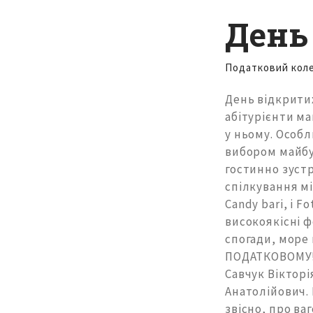
День
Податковий кол
День відкритих
абітурієнти м
у ньому. Особл
вибором майбу
гостинно зустр
спілкування мі
Сandy barі, і F
високоякісні ф
спогади, море 
ПОДАТКОВОМУ!!
Савчук Вікторі
Анатолійович. 
звісно, про ва