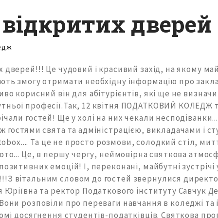
 відкритих дверей
едж
 дверей!!! Це чудовий і красивий захід, на якому ма
ають змогу отримати необхідну інформацію про закл
иво корисний він для абітурієнтів, які ще не визнач
тньої професії.Так, 12 квітня ПОДАТКОВИЙ КОЛЕДЖ 
ічали гостей! Ще у холі на них чекали несподіванки...
ж гостями свята та адміністрацією, викладачами і ст
otobox.... Та це не просто розмови, солодкий стіл, мит
ото... Це, в першу чергу, неймовірна святкова атмос
позитивних емоцій! І, переконані, майбутні зустрічі 
!З вітальним словом до гостей звернулися директ
я Юріївна та ректор Податкового інституту Савчук Д
Вони розповіли про переваги навчання в коледжі та і
гомі досягнення студентів-податківців. Святкова пр