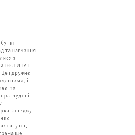
йбутні
ад та навчання
илися з
та ІНСТИТУТ
 Це і дружнє
удентами, і
тєві та
фера, чудові
у
орка коледжу
енис
нституті і,
ограма ще