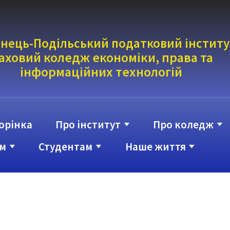
нець-Подільський податковий інститу
аховий коледж економіки, права та
інформаці
йних технологій
орінка
Про інститут
Про коледж
м
Студентам
Наше життя