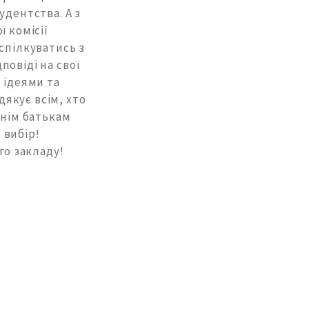
удентства. А з
 комісії
спілкуватись з
овіді на свої
 ідеями та
якує всім, хто
хнім батькам
 вибір!
го закладу!