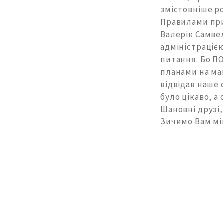
змістовніше ро
Правилами прий
Валерік Самвел
адміністрацією
питання. Бо ПО
планами на ма
відвідав наше 
було цікаво, 
Шановні друзі,
Зичимо Вам міц