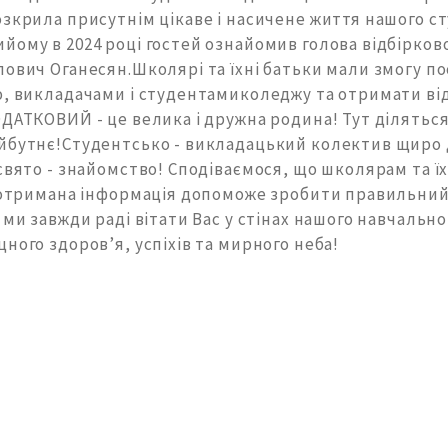
зкрила присутнім цікаве і насичене життя нашого ст
ому в 2024 році гостей ознайомив голова відбіркової
ович Оганесян.Школярі та їхні батьки мали змогу по
, викладачами і студентамиколеджу та отримати відп
ДАТКОВИЙ - це велика і дружна родина! Тут діляться
йбутнє!Студентсько - викладацький колектив щиро д
свято - знайомство! Сподіваємося, що школярам та ї
а отримана інформація допоможе зробити правильний
 ми завжди раді вітати Вас у стінах нашого навчально
ного здоровʼя, успіхів та мирного неба!