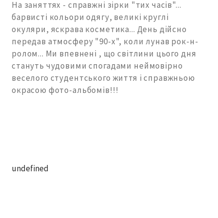
На заняттях - справжні зірки "тих часів"...
барвисті кольори одягу, великі круглі
окуляри, яскрава косметика... День дійсно
передав атмосферу "90-х", коли лунав рок-н-
ролом... Ми впевнені , що світлини цього дня
стануть чудовими спогадами неймовірно
веселого студентського життя і справжньою
окрасою фото-альбомів!!!
undefined