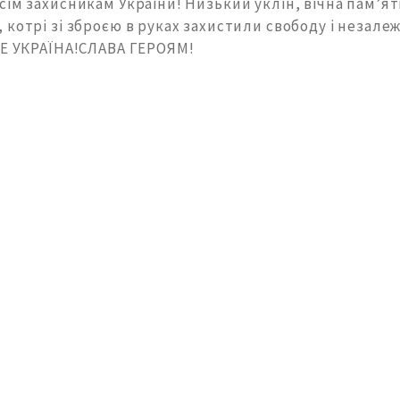
ім захисникам України! Низький уклін, вічна пам’ять
котрі зі зброєю в руках захистили свободу і незале
ДЕ УКРАЇНА!СЛАВА ГЕРОЯМ!