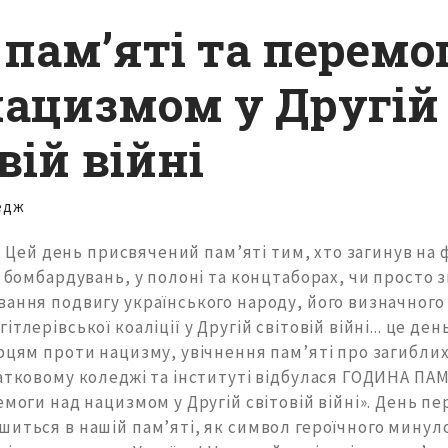
 пам’яті та перемо
нацизмом у Другій
вій війні
едж
... Цей день присвячений пам’яті тим, хто загинув на 
с бомбардувань, у полоні та концтаборах, чи просто зн
ання подвигу українського народу, його визначного 
ітлерівської коаліції у Другій світовій війні... це д
рцям проти нацизму, увічнення пам’яті про загиблих.
атковому коледжі та інституті відбулася ГОДИНА ПАМ
емоги над нацизмом у Другій світовій війні». День п
шиться в нашій пам’яті, як символ героїчного минул