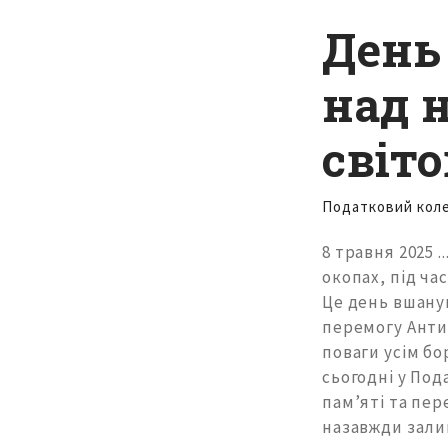
День
над 
світо
Податковий кол
8 травня 2025 
окопах, під ча
Це день вшанув
перемогу Антиг
поваги усім бо
сьогодні у Под
пам’яті та пер
назавжди зали