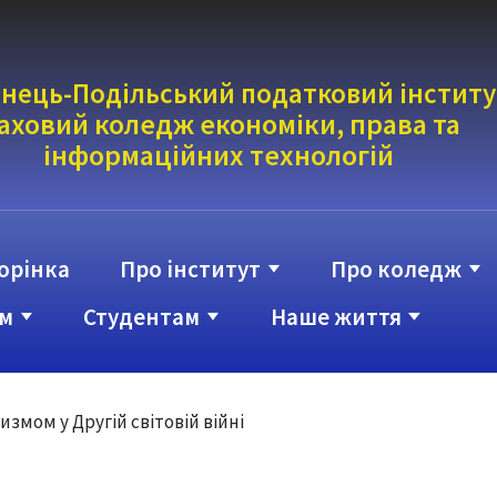
нець-Подільський податковий інститу
аховий коледж економіки, права та
інформаці
йних технологій
орінка
Про інститут
Про коледж
м
Студентам
Наше життя