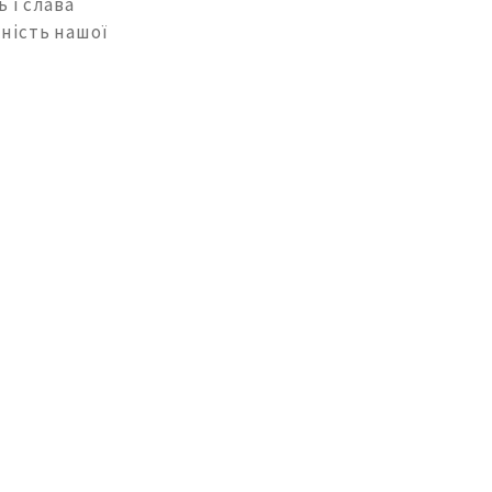
 і слава
жність нашої