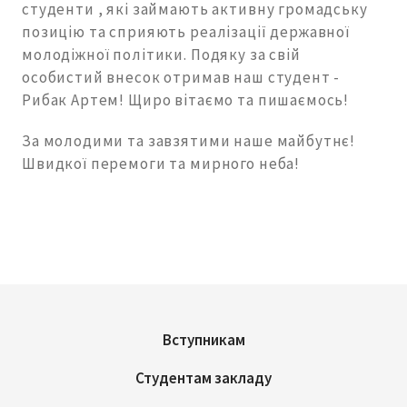
студенти , які займають активну громадську
позицію та сприяють реалізації державної
молодіжної політики. Подяку за свій
особистий внесок отримав наш студент -
Рибак Артем! Щиро вітаємо та пишаємось!
За молодими та завзятими наше майбутнє!
Швидкої перемоги та мирного неба!
Вступникам
Студентам закладу