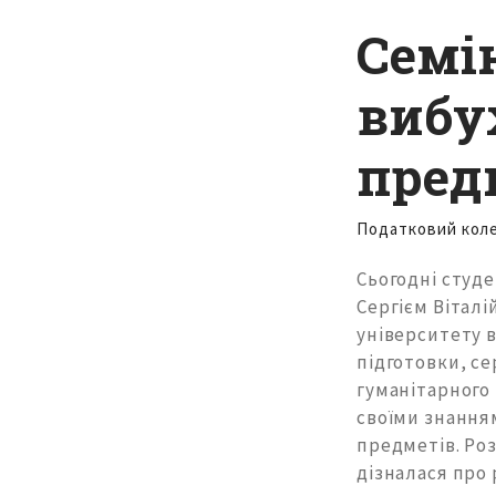
Cемін
вибу
пред
Податковий кол
Сьогодні студ
Сергієм Вітал
університету в
підготовки, се
гуманітарного 
своїми знання
предметів. Ро
дізналася про 