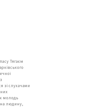
пасу Тягаєм
арківського
ичної
 з
ся зі слухачами
чних
як молодь
 на людину,