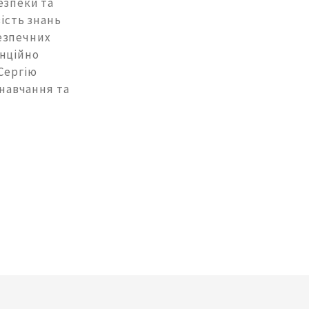
езпеки та
вість знань
езпечних
енційно
Сергію
 навчання та