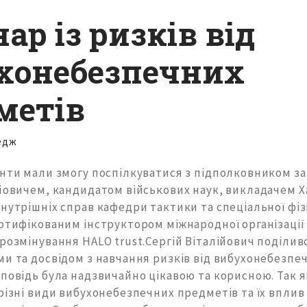
ар із ризків від
хонебезпечних
метів
едж
енти мали змогу поспілкуватися з підполковником за
ійовичем, кандидатом військових наук, викладачем Х
нутрішніх справ кафедри тактики та спеціальної фіз
ртифікованим інструктором міжнародної організації
розмінування HALO trust.Сергій Віталійович поділив
ми та досвідом з навчання ризків від вибухонебезпе
зповідь була надзвичайно цікавою та корисною. Так 
різні види вибухонебезпечних предметів та їх вплив