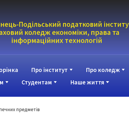
нець-Подільський податковий інститу
аховий коледж економіки, права та
інформаці
йних технологій
орінка
Про інститут
Про коледж
м
Студентам
Наше життя