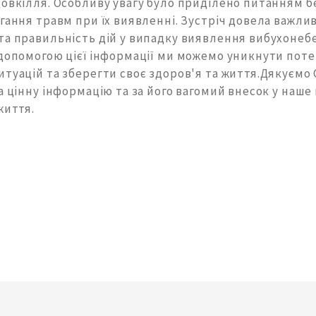
довкілля. Особливу увагу було приділено питанням б
гання травм при їх виявленні. Зустріч довела важли
та правильність дій у випадку виявлення вибухонеб
 допомогою цієї інформації ми можемо уникнути пот
туацій та зберегти своє здоров'я та життя.Дякуємо 
а цінну інформацію та за його вагомий внесок у наше
 життя.