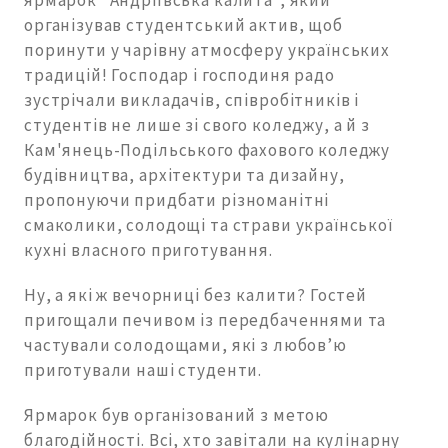
ярмарок "Андріївська калита", який
організував студентський актив, щоб
поринути у чарівну атмосферу українських
традицій! Господар і господиня радо
зустрічали викладачів, співробітників і
студентів не лише зі свого коледжу, а й з
Кам'янець-Подільського фахового коледжу
будівництва, архітектури та дизайну,
пропонуючи придбати різноманітні
смаколики, солодощі та страви української
кухні власного приготування.
Ну, а які ж вечорниці без калити? Гостей
пригощали печивом із передбаченнями та
частували солодощами, які з любов’ю
приготували наші студенти.
Ярмарок був організований з метою
благодійності. Всі, хто завітали на кулінарну