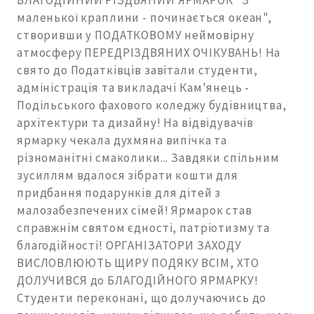
БЛАГОДІЙНИЙ РІЗДВЯНИЙ ЯРМАРОК "З
маленької краплини - починається океан",
створивши у ПОДАТКОВОМУ неймовірну
атмосферу ПЕРЕДРІЗДВЯНИХ ОЧІКУВАНЬ! На
свято до Податківців завітали студенти,
адміністрація та викладачі Кам'янець -
Подільського фахового коледжу будівництва,
архітектури та дизайну! На відвідувачів
ярмарку чекала духмяна випічка та
різноманітні смаколики... Завдяки спільним
зусиллям вдалося зібрати кошти для
придбання подарунків для дітей з
малозабезпечених сімей! Ярмарок став
справжнім святом єдності, патріотизму та
благодійності! ОРГАНІЗАТОРИ ЗАХОДУ
ВИСЛОВЛЮЮТЬ ЩИРУ ПОДЯКУ ВСІМ, ХТО
ДОЛУЧИВСЯ до БЛАГОДІЙНОГО ЯРМАРКУ!
Студенти переконані, що долучаючись до