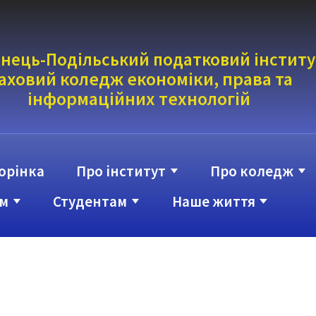
нець-Подільський податковий інститу
аховий коледж економіки, права та
інформаці
йних технологій
орінка
Про інститут
Про коледж
м
Студентам
Наше життя