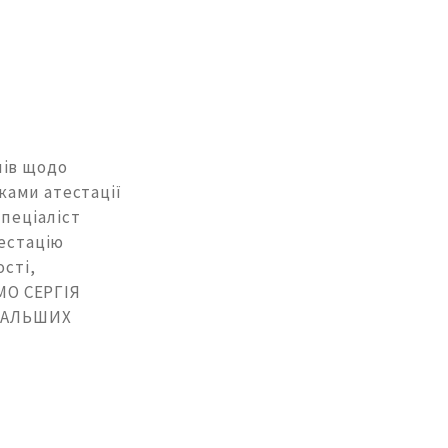
а
лів щодо
ками атестації
Спеціаліст
тестацію
ості,
ЄМО СЕРГІЯ
ДАЛЬШИХ