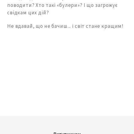
поводити? Хто такі «булери»? І що загрожує
свідкам цих дій?
Не вдавай, що не бачиш... і світ стане кращим!