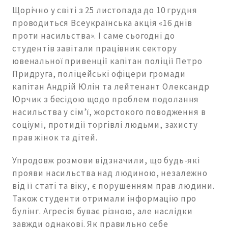
Щорічно у світі з 25 листопада до 10 грудня
проводиться Всеукраїнська акція «16 днів
проти насильства». І саме сьогодні до
студентів завітали працівник сектору
ювенальної привенції капітан поліції Петро
Придруга, поліцейські офіцери громади
капітан Андрій Юлін та лейтенант Олександр
Юрчик з бесідою щодо проблем подолання
насильства у сім’ї, жорстокого поводження в
соціумі, протидії торгівлі людьми, захисту
прав жінок та дітей.
Упродовж розмови відзначили, що будь-які
прояви насильства над людиною, незалежно
від її статі та віку, є порушенням прав людини.
Також студенти отримали інформацію про
булінг. Агресія буває різною, але наслідки
завжди однакові. Як правильно себе