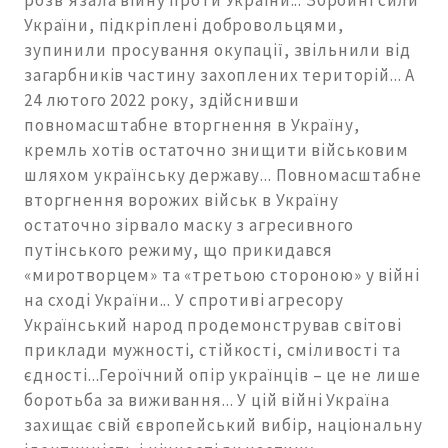
розв’язала війну проти України... Збройні сили
України, підкріплені добровольцями,
зупинили просування окупації, звільнили від
загарбників частину захоплених територій... А
24 лютого 2022 року, здійснивши
повномасштабне вторгнення в Україну,
кремль хотів остаточно знищити військовим
шляхом українську державу... Повномасштабне
вторгнення ворожих військ в Україну
остаточно зірвало маску з агресивного
путінського режиму, що прикидався
«миротворцем» та «третьою стороною» у війні
на сході України... У спротиві агресору
Український народ продемонстрував світові
приклади мужності, стійкості, сміливості та
єдності...Героїчний опір українців – це не лише
боротьба за виживання... У цій війні Україна
захищає свій європейський вибір, національну